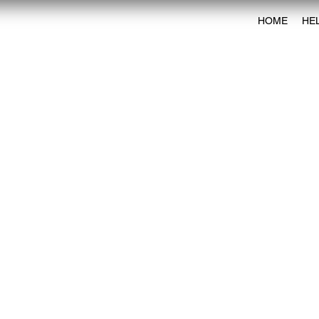
HOME
HE
HOME
HE